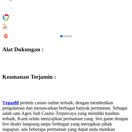
Alat Dukungan :
Keamanan Terjamin :
Vegas88
perintis casino online terbaik, dengan memberikan
pengalaman dan menawarkan berbagai banyak permainan. Sebagai
salah satu Agen Judi Casino Terpercaya yang memiliki kualitas
terbaik, Kami selalu menyajikan permainan yang live game dengan
live dealer langsung tanpa Settingan yang merugikan pihak
siapapun. ada beberapa permainan yang dapat anda mainkan