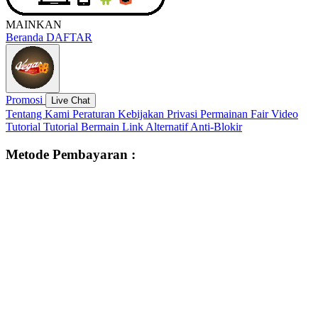
MAINKAN
Beranda
DAFTAR
Promosi
Live Chat
Tentang Kami
Peraturan
Kebijakan Privasi
Permainan Fair
Video
Tutorial
Tutorial Bermain
Link Alternatif
Anti-Blokir
Metode Pembayaran :