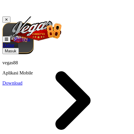
✕
Beranda
Daftar
Masuk
vegas88
Aplikasi Mobile
Download