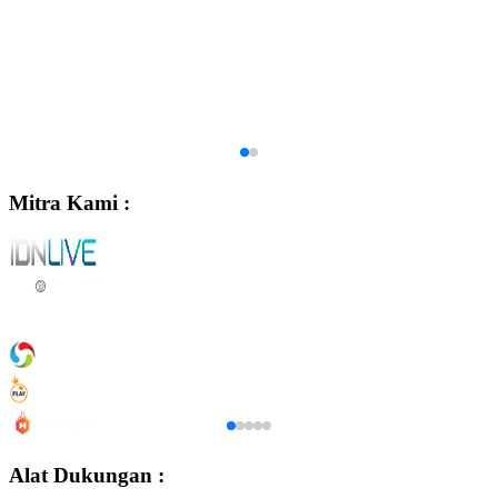
Mitra Kami :
Alat Dukungan :