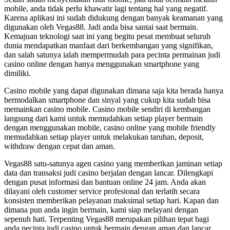
mobile, anda tidak perlu khawatir lagi tentang hal yang negatif.
Karena aplikasi ini sudah didukung dengan banyak keamanan yang
digunakan oleh Vegas88. Jadi anda bisa santai saat bermain.
Kemajuan teknologi saat ini yang begitu pesat membuat seluruh
dunia mendapatkan manfaat dari berkembangan yang signifikan,
dan salah satunya ialah mempermudah para pecinta permainan judi
casino online dengan hanya menggunakan smartphone yang
dimiliki.
Casino mobile yang dapat digunakan dimana saja kita berada hanya
bermodalkan smartphone dan sinyal yang cukup kita sudah bisa
memainkan casino mobile. Casino mobile sendiri di kembangan
langsung dari kami untuk memudahkan setiap player bermain
dengan menggunakan mobile, casino online yang mobile friendly
memudahkan setiap player untuk melakukan taruhan, deposit,
withdraw dengan cepat dan aman.
Vegas88 satu-satunya agen casino yang memberikan jaminan setiap
data dan transaksi judi casino berjalan dengan lancar. Dilengkapi
dengan pusat informasi dan bantuan online 24 jam. Anda akan
dilayani oleh customer service profesional dan terlatih secara
konsisten memberikan pelayanan maksimal setiap hari. Kapan dan
dimana pun anda ingin bermain, kami siap melayani dengan
sepenuh hati. Terpenting Vegas88 merupakan pilihan tepat bagi
anda pecinta judi casino untuk bermain dengan aman dan lancar.