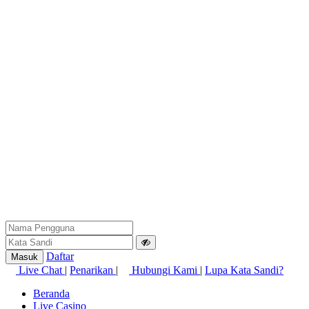
Daftar
Masuk
Live Chat
|
Penarikan
|
Hubungi Kami
|
Lupa Kata Sandi?
Beranda
Live Casino