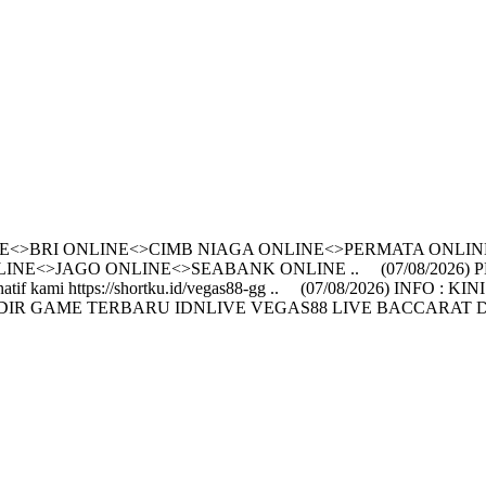
NE<>BRI ONLINE<>CIMB NIAGA ONLINE<>PERMATA ONL
NLINE<>JAGO ONLINE<>SEABANK ONLINE ..
(07/08/2026)
P
natif kami https://shortku.id/vegas88-gg ..
(07/08/2026)
INFO : KI
DIR GAME TERBARU IDNLIVE VEGAS88 LIVE BACCARAT 