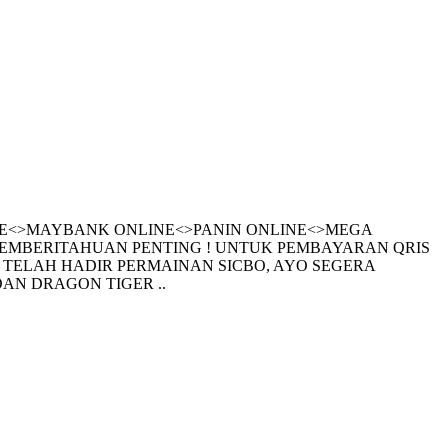
INE<>MAYBANK ONLINE<>PANIN ONLINE<>MEGA
EMBERITAHUAN PENTING ! UNTUK PEMBAYARAN QRIS
NI TELAH HADIR PERMAINAN SICBO, AYO SEGERA
DAN DRAGON TIGER ..