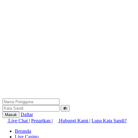
Daftar
Masuk
Live Chat
|
Penarikan
|
Hubungi Kami
|
Lupa Kata Sandi?
Beranda
Live Casino