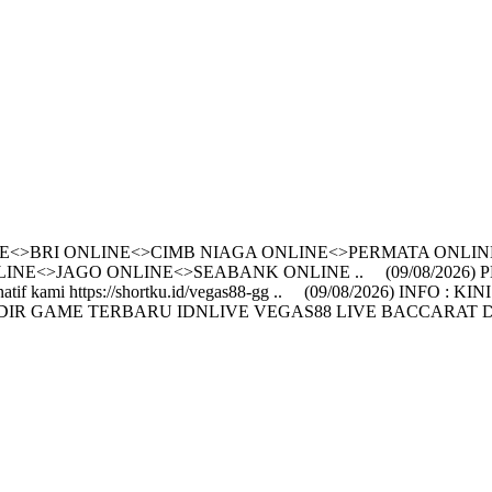
NE<>BRI ONLINE<>CIMB NIAGA ONLINE<>PERMATA ONL
NLINE<>JAGO ONLINE<>SEABANK ONLINE ..
(09/08/2026)
P
natif kami https://shortku.id/vegas88-gg ..
(09/08/2026)
INFO : KI
DIR GAME TERBARU IDNLIVE VEGAS88 LIVE BACCARAT 